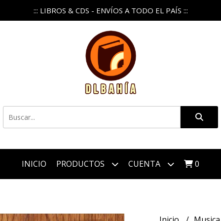
::: LIBROS & CDS - ENVÍOS A TODO EL PAÍS :::
INICIO
PRODUCTOS
CUENTA
0
Inicio
Music