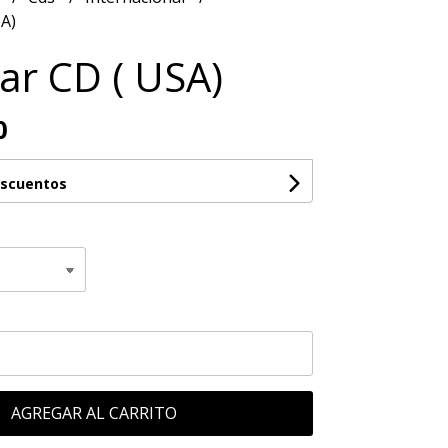
A)
ar CD ( USA)
0
escuentos
AGREGAR AL CARRITO