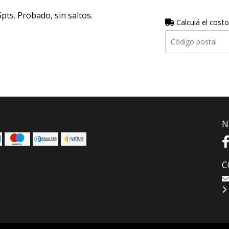
5pts. Probado, sin saltos.
Calculá el costo
N
C