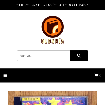
::: LIBROS & CDS - ENVÍOS A TODO EL PAÍS :::
0