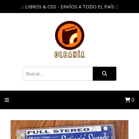
::: LIBROS & CDS - ENVÍOS A TODO EL PAÍS :::
0