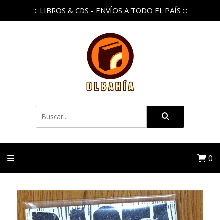
::: LIBROS & CDS - ENVÍOS A TODO EL PAÍS :::
0