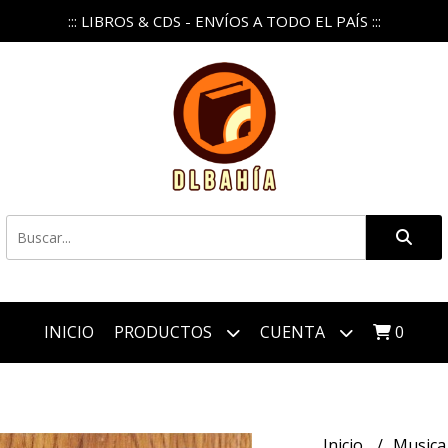
::: LIBROS & CDS - ENVÍOS A TODO EL PAÍS :::
INICIO
PRODUCTOS
CUENTA
0
Inicio
Music