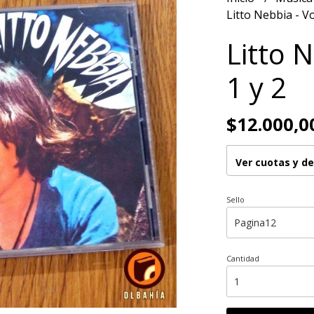
Litto Nebbia - V
Litto 
1 y 2
$12.000,0
Ver cuotas y d
Sello
Cantidad