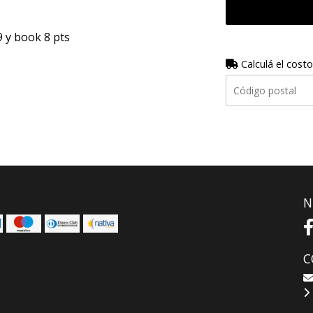
9 y book 8 pts
Calculá el costo
N
C