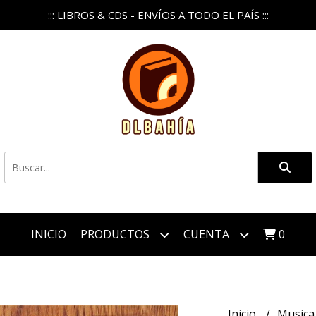
::: LIBROS & CDS - ENVÍOS A TODO EL PAÍS :::
INICIO
PRODUCTOS
CUENTA
0
Inicio
Music