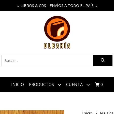
::: LIBROS & CDS - ENVÍOS A TODO EL PAÍS :::
INICIO
PRODUCTOS
CUENTA
0
Inicio
Music