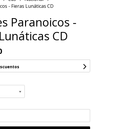
os - Fieras Lunáticas CD
s Paranoicos -
 Lunáticas CD
0
escuentos