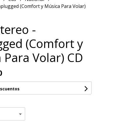
nplugged (Comfort y Música Para Volar)
tereo -
ged (Comfort y
 Para Volar) CD
0
escuentos