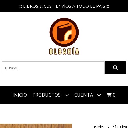
::: LIBROS & CDS - ENVÍOS A TODO EL PAÍS :::
INICIO
PRODUCTOS
CUENTA
0
Inicio
Music