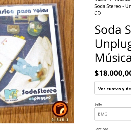
Soda Stereo - U
CD
Soda S
Unplug
Música
$18.000,0
Ver cuotas y d
Sello
Cantidad