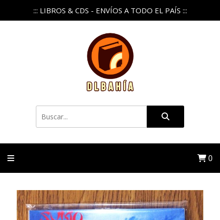
::: LIBROS & CDS - ENVÍOS A TODO EL PAÍS :::
0